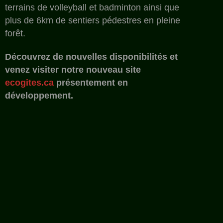
terrains de volleyball et badminton ainsi que
plus de 6km de sentiers pédestres en pleine
forêt.
Découvrez de nouvelles disponibilités et
venez visiter notre nouveau site
ecogites.ca
présentement en
développement.
glamping / chalet avec chien /
animaux autorise / chalet
rustique / insolite / pret a
camper / refuge / pas cher /
economique / lecture /