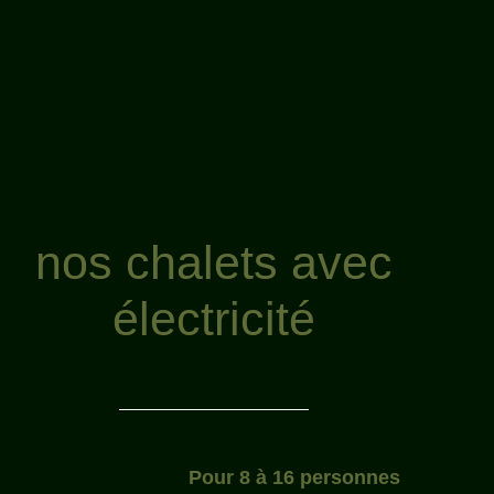
(5/
Valentin
Mai 2
nos chalets avec
électricité
Pour 8 à 16 personnes