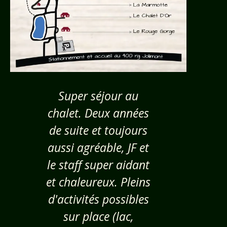
Super séjour au
« Le Boréa
chalet. Deux années
vraiment 
de suite et toujours
Elle a v
aussi agréable, JF et
beauco
le staff super aidant
charme, qu
et chaleureux. Pleins
l’intérieur,
d'activités possibles
mais au
sur place (lac,
alentour