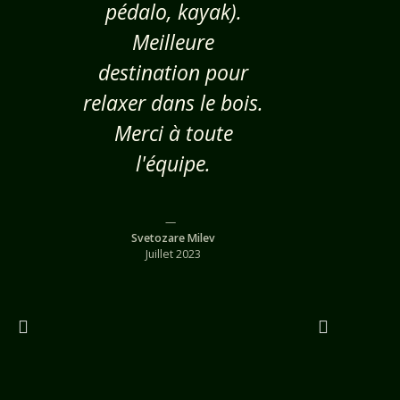
pédalo, kayak).
l’endroit
Meilleure
pour un m
destination pour
détente. De
relaxer dans le bois.
est très b
Merci à toute
et les pi
l'équipe.
devenus r
chaudes ap
allumé 
Svetozare Milev
(environ 
Juillet 2023
avait bea
bois dis
dans l’a
Sinon, on