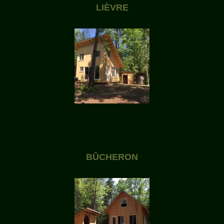
LIÈVRE
BÛCHERON