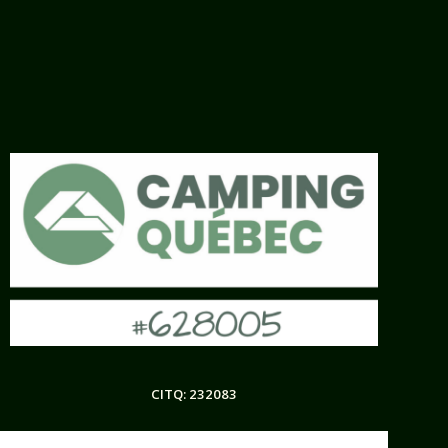
observation / ecogites /
minichalet / cabin / shack
CITQ: 232083